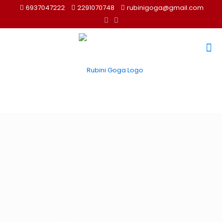
6937047222
2291070748
rubinigoga@gmail.com